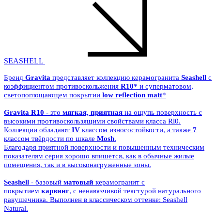
SEASHELL
Бренд
Gravita
представляет коллекцию керамогранита
Seashell
с
коэффициентом противоскольжения
R10
* и суперматовом,
светопоглощающем покрытии
low reflection matt
*
Gravita R10
- это
мягкая, приятная
на ощупь поверхность с
высокими противоскользящими свойствами класса Rl0.
Коллекции обладают
IV
классом износостойкости, а также
7
классом твёрдости по шкале
Mosh
.
Благодаря приятной поверхности и повышенным техническим
показателям серия хорошо впишется, как в обычные жилые
помещения, так и в высоконагруженные зоны.
Seashell
- базовый
матовый
керамогранит с
покрытием
карвинг
, с ненавязчивой текстурой натурального
ракушечника. Выполнен в классическом оттенке: Seashell
Natural.