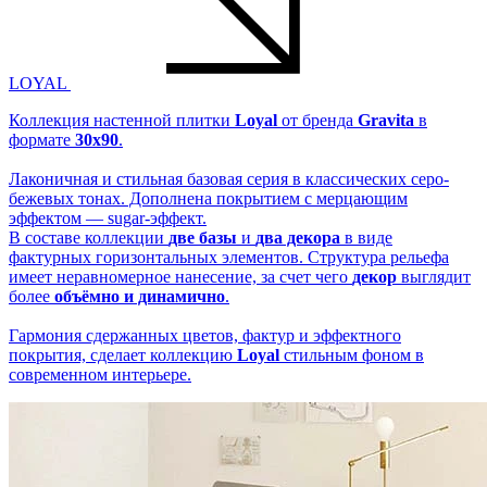
LOYAL
Коллекция настенной плитки
Loyal
от бренда
Gravita
в
формате
30x90
.
Лаконичная и стильная базовая серия в классических серо-
бежевых тонах. Дополнена покрытием с мерцающим
эффектом — sugar-эффект.
В составе коллекции
две базы
и
два декора
в виде
фактурных горизонтальных элементов. Структура рельефа
имеет неравномерное нанесение, за счет чего
декор
выглядит
более
объёмно и динамично
.
Гармония сдержанных цветов, фактур и эффектного
покрытия, сделает коллекцию
Loyal
стильным фоном в
современном интерьере.