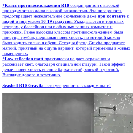
*
Класс противоскольжения R10
создан для зон с высокой
проходимостью и/или высокой влажностью. Эта поверхность
предотвращает нежелательное скольжение даже
при контакте с
водой
и
под углом 10-19 градусов
. Укладывается в торговых
центрах, у бассейнов или в обычных ванных комнатах и
прихожих. Ранее высоким классом противоскольжением была
присуща грубая, шершавая поверхность, по которой можно
было ходить только в обуви. Сегодня бренд Gravita предлагает
мягкий, приятный на ощупь вариант, который применим в жилых
помещениях.
*
Low reflection matt
практически не дает отражения и
рассеивает свет, благодаря специальной глазури. Такой эффект
делает поверхность внешне бархатистой, мягкой и уютной.
Выглядит дорого и эстетично.
Seashell R10 Gravita
- это уверенность в каждом шаге!