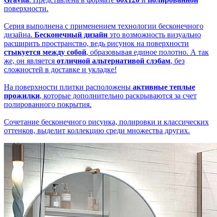
поверхности.
Серия выполнена с применением технологии бесконечного
дизайна.
Бесконечный дизайн
это возможность визуально
расширить пространство, ведь рисунок на поверхности
стыкуется между собой
, образовывая единое полотно. А так
же, он является
отличной альтернативой слэбам
, без
сложностей в доставке и укладке!
На поверхности плитки расположены
активные теплые
прожилки
, которые дополнительно раскрываются за счет
полированного покрытия.
Сочетание бесконечного рисунка, полировки и классических
оттенков, выделит коллекцию среди множества других.