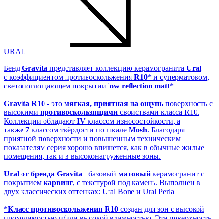
URAL
Бенд
Gravita
представляет коллекцию керамогранита
Ural
с коэффициентом противоскольжения
R10
* и cуперматовом,
светопоглощающем покрытии l
ow reflection matt
*
Gravita R10
- это
мягкая, приятная на ощупь
поверхность с
высокими
противоскользящими
свойствами класса R10.
Коллекции обладают
IV
классом износостойкости, а
также
7
классом твёрдости по шкале
Mosh
. Благодаря
приятной поверхности и повышенным техническим
показателям серия хорошо впишется, как в обычные жилые
помещения, так и в высоконагруженные зоны.
Ural от бренда Gravita
- базовый
матовый
керамогранит с
покрытием
карвинг
, с текстурой под камень. Выполнен в
двух классических оттенках: Ural Воnе и Ural Perla.
*
Класс противоскольжения R10
создан для зон с высокой
проходимостью и/или высокой влажностью. Эта поверхность