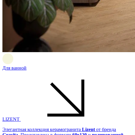
Для ванной
LIZENT
Элегантная коллекция керамогранита
Lizent
от бренда
Gravita
. Представлена в формате
60x120
и
полированной