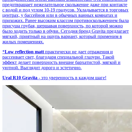
предотвращает нежелательное скольжение даже при контакте
с водой и под углом 10-19 градусов. Укладывается в торговых
центрах, у бассейнов или в обычных ванных комнатах и
прихожих. Ранее высоким классом противоскольжением была
присуща грубая, шершавая поверхность, по которой можно
было ходить только в обуви. Сегодня бренд Gravita предлагает
мягкий, приятный на ощупь вариант, который применим в
жилых помещениях.
*
Low reflection matt
практически не дает отражения и
рассеивает свет, благодаря специальной глазури. Такой
эффект делает поверхность внешне бархатистой, мягкой и
уютной. Выглядит дорого и эстетично.
Ural R10 Gravita
- это уверенность в каждом шаге!