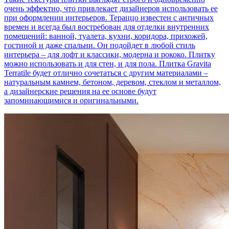
очень эффектно, что привлекает дизайнеров использовать ее
при оформлении интерьеров. Тераццо известен с античных
времен и всегда был востребован для отделки внутренних
помещений: ванной, туалета, кухни, коридора, прихожей,
гостиной и даже спальни. Он подойдет в любой стиль
интерьера – для лофт и классики, модерна и рококо. Плитку
можно использовать и для стен, и для пола. Плитка Gravita
Terratile будет отлично сочетаться с другим материалами –
натуральным камнем, бетоном, деревом, стеклом и металлом,
а дизайнерские решения на ее основе будут
запоминающимися и оригинальными.