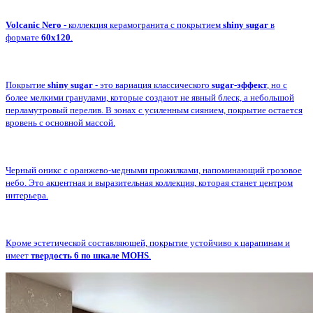
Volcanic Nero
- коллекция керамогранита с покрытием
shiny sugar
в
формате
60x120
.
Покрытие
shiny sugar
- это вариация классического
sugar-эффект
, но с
более мелкими гранулами, которые создают не явный блеск, а небольшой
перламутровый перелив. В зонах с усиленным сиянием, покрытие остается
вровень с основной массой.
Черный оникс с оранжево-медными прожилками, напоминающий грозовое
небо. Это акцентная и выразительная коллекция, которая станет центром
интерьера.
Кроме эстетической составляющей, покрытие устойчиво к царапинам и
имеет
твердость 6 по шкале MOHS
.