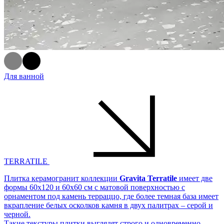
Для ванной
TERRATILE
Плитка керамогранит коллекции
Gravita Terratile
имеет две
формы 60х120 и 60х60 см с матовой поверхностью с
орнаментом под камень терраццо, где более темная база имеет
вкрапление белых осколков камня в двух палитрах – серой и
черной.
Такие текстуры плитки выглядят строго и одновременно