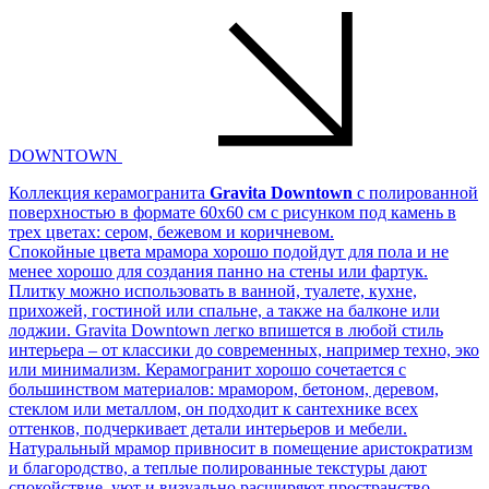
DOWNTOWN
Коллекция керамогранита
Gravita Downtown
с полированной
поверхностью в формате 60х60 см с рисунком под камень в
трех цветах: сером, бежевом и коричневом.
Спокойные цвета мрамора хорошо подойдут для пола и не
менее хорошо для создания панно на стены или фартук.
Плитку можно использовать в ванной, туалете, кухне,
прихожей, гостиной или спальне, а также на балконе или
лоджии. Gravita Downtown легко впишется в любой стиль
интерьера – от классики до современных, например техно, эко
или минимализм. Керамогранит хорошо сочетается с
большинством материалов: мрамором, бетоном, деревом,
стеклом или металлом, он подходит к сантехнике всех
оттенков, подчеркивает детали интерьеров и мебели.
Натуральный мрамор привносит в помещение аристократизм
и благородство, а теплые полированные текстуры дают
спокойствие, уют и визуально расширяют пространство.