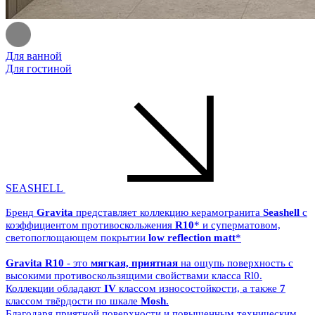
Для ванной
Для гостиной
SEASHELL
Бренд
Gravita
представляет коллекцию керамогранита
Seashell
с
коэффициентом противоскольжения
R10
* и суперматовом,
светопоглощающем покрытии
low reflection matt
*
Gravita R10
- это
мягкая, приятная
на ощупь поверхность с
высокими противоскользящими свойствами класса Rl0.
Коллекции обладают
IV
классом износостойкости, а также
7
классом твёрдости по шкале
Mosh
.
Благодаря приятной поверхности и повышенным техническим