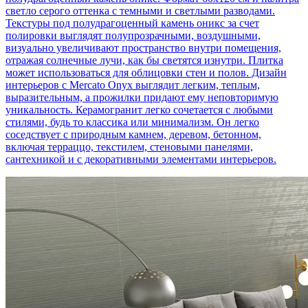
светло серого оттенка с темными и светлыми разводами.
Текстуры под полудрагоценный камень оникс за счет
полировки выглядят полупрозрачными, воздушными,
визуально увеличивают пространство внутри помещения,
отражая солнечные лучи, как бы светятся изнутри. Плитка
может использоваться для облицовки стен и полов. Дизайн
интерьеров с Mercato Onyx выглядит легким, теплым,
выразительным, а прожилки придают ему неповторимую
уникальность. Керамогранит легко сочетается с любыми
стилями, будь то классика или минимализм. Он легко
соседствует с природным камнем, деревом, бетонном,
включая терраццо, текстилем, стеновыми панелями,
сантехникой и с декоративными элементами интерьеров.