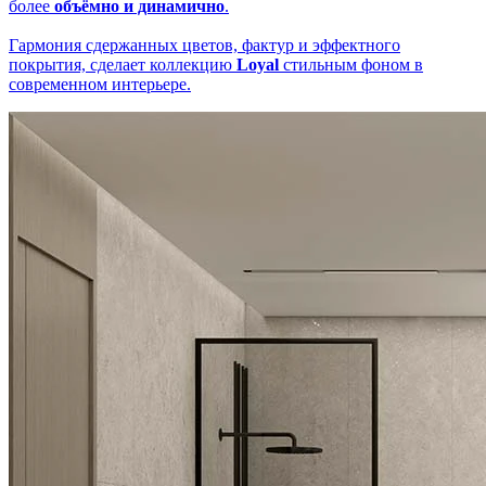
более
объёмно и динамично
.
Гармония сдержанных цветов, фактур и эффектного
покрытия, сделает коллекцию
Loyal
стильным фоном в
современном интерьере.