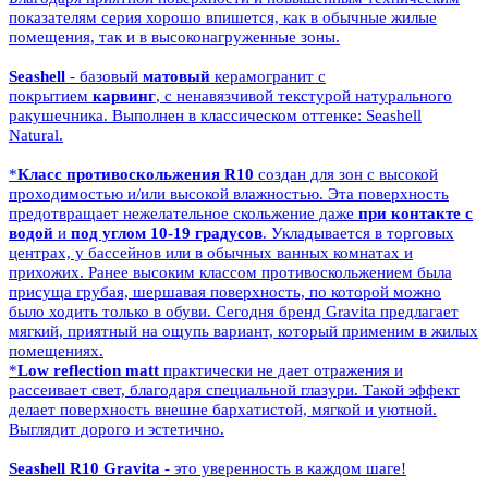
показателям серия хорошо впишется, как в обычные жилые
помещения, так и в высоконагруженные зоны.
Seashell
- базовый
матовый
керамогранит с
покрытием
карвинг
, с ненавязчивой текстурой натурального
ракушечника. Выполнен в классическом оттенке: Seashell
Natural.
*
Класс противоскольжения R10
создан для зон с высокой
проходимостью и/или высокой влажностью. Эта поверхность
предотвращает нежелательное скольжение даже
при контакте с
водой
и
под углом 10-19 градусов
. Укладывается в торговых
центрах, у бассейнов или в обычных ванных комнатах и
прихожих. Ранее высоким классом противоскольжением была
присуща грубая, шершавая поверхность, по которой можно
было ходить только в обуви. Сегодня бренд Gravita предлагает
мягкий, приятный на ощупь вариант, который применим в жилых
помещениях.
*
Low reflection matt
практически не дает отражения и
рассеивает свет, благодаря специальной глазури. Такой эффект
делает поверхность внешне бархатистой, мягкой и уютной.
Выглядит дорого и эстетично.
Seashell R10 Gravita
- это уверенность в каждом шаге!