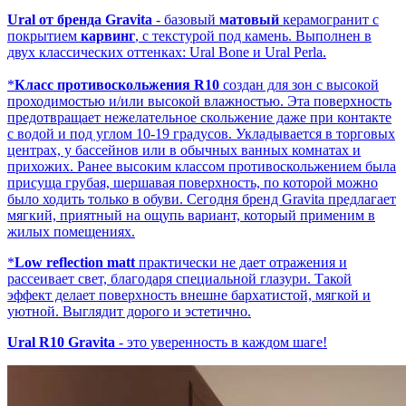
Ural от бренда Gravita
- базовый
матовый
керамогранит с
покрытием
карвинг
, с текстурой под камень. Выполнен в
двух классических оттенках: Ural Воnе и Ural Perla.
*
Класс противоскольжения R10
создан для зон с высокой
проходимостью и/или высокой влажностью. Эта поверхность
предотвращает нежелательное скольжение даже при контакте
с водой и под углом 10-19 градусов. Укладывается в торговых
центрах, у бассейнов или в обычных ванных комнатах и
прихожих. Ранее высоким классом противоскольжением была
присуща грубая, шершавая поверхность, по которой можно
было ходить только в обуви. Сегодня бренд Gravita предлагает
мягкий, приятный на ощупь вариант, который применим в
жилых помещениях.
*
Low reflection matt
практически не дает отражения и
рассеивает свет, благодаря специальной глазури. Такой
эффект делает поверхность внешне бархатистой, мягкой и
уютной. Выглядит дорого и эстетично.
Ural R10 Gravita
- это уверенность в каждом шаге!