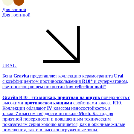
Для ванной
Для гостиной
URAL
Бенд
Gravita
представляет коллекцию керамогранита
Ural
с коэффициентом противоскольжения
R10
* и cуперматовом,
светопоглощающем покрытии l
ow reflection matt
*
Gravita R10
- это
мягкая, приятная на ощупь
поверхность с
высокими
противоскользящими
свойствами класса R10.
Коллекции обладают
IV
классом износостойкости, а
также
7
классом твёрдости по шкале
Mosh
. Благодаря
приятной поверхности и повышенным техническим
показателям серия хорошо впишется, как в обычные жилые
помещения, так и в высоконагруженные зоны.