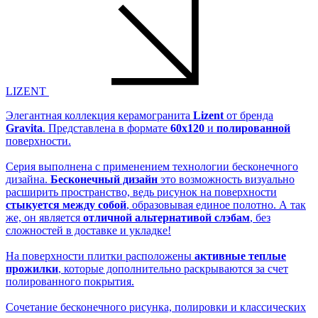
LIZENT
Элегантная коллекция керамогранита
Lizent
от бренда
Gravita
. Представлена в формате
60x120
и
полированной
поверхности.
Серия выполнена с применением технологии бесконечного
дизайна.
Бесконечный дизайн
это возможность визуально
расширить пространство, ведь рисунок на поверхности
стыкуется между собой
, образовывая единое полотно. А так
же, он является
отличной альтернативой слэбам
, без
сложностей в доставке и укладке!
На поверхности плитки расположены
активные теплые
прожилки
, которые дополнительно раскрываются за счет
полированного покрытия.
Сочетание бесконечного рисунка, полировки и классических