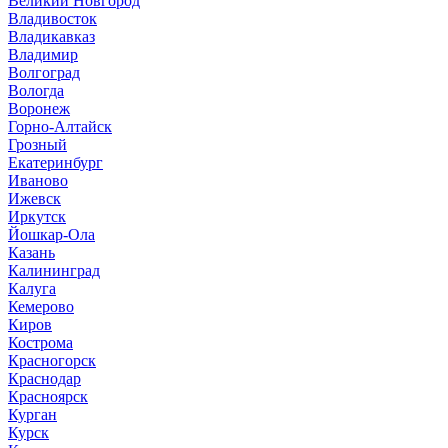
Великий Новгород
Владивосток
Владикавказ
Владимир
Волгоград
Вологда
Воронеж
Горно-Алтайск
Грозный
Екатеринбург
Иваново
Ижевск
Иркутск
Йошкар-Ола
Казань
Калининград
Калуга
Кемерово
Киров
Кострома
Красногорск
Краснодар
Красноярск
Курган
Курск