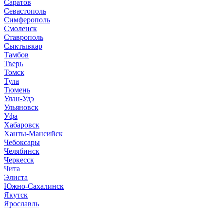
Саратов
Севастополь
Симферополь
Смоленск
Ставрополь
Сыктывкар
Тамбов
Тверь
Томск
Тула
Тюмень
Улан-Удэ
Ульяновск
Уфа
Хабаровск
Ханты-Мансийск
Чебоксары
Челябинск
Черкесск
Чита
Элиста
Южно-Сахалинск
Якутск
Ярославль