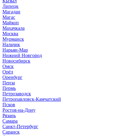
Кызыл
Липецк
Магадан
Магас
Майкоп
Махачкала
Москва
Мурманск
Нальчик
Нарьян-Мар
Нижний Новгород
Новосибирск
Омск
Орёл
Оренбург
Пенза
Пермь
Петрозаводск
Петропавловск-Камчатский
Псков
Ростов-на-Дону
Рязань
Самара
Санкт-Петербург
Саранск